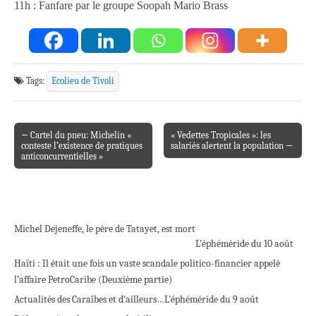
11h : Fanfare par le groupe Soopah Mario Brass
Tags:
Ecolieu de Tivoli
← Cartel du pneu: Michelin «
« Vedettes Tropicales »: les
Post navigation
conteste l’existence de pratiques
salariés alertent la population →
anticoncurrentielles »
Michel Dejeneffe, le père de Tatayet, est mort
L’éphéméride du 10 août
Haïti : Il était une fois un vaste scandale politico-financier appelé
l’affaire PetroCaribe (Deuxième partie)
Actualités des Caraïbes et d’ailleurs…
L’éphéméride du 9 août