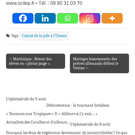
www.scitep.fr • Tél. : 09 80 31 03 70
Tags:
Comité de la yole à l’Unesco
← Martinique : Retour des
Mariages homosexuels: des
Post navigation
élèves en « pleine jauge ».
prêtres allemands défient le
Vatican →
L’éphéméride du 9 août
Déforestation : le tournant brésilien
« Vacances aux Tropiques » & « Ailleurs si j’y suis… »
Actualités des Caraïbes et d’ailleurs…
L’éphéméride du 8 août
Pourquoi les feux de végétation deviennent-ils incontrôlables ? Ce que