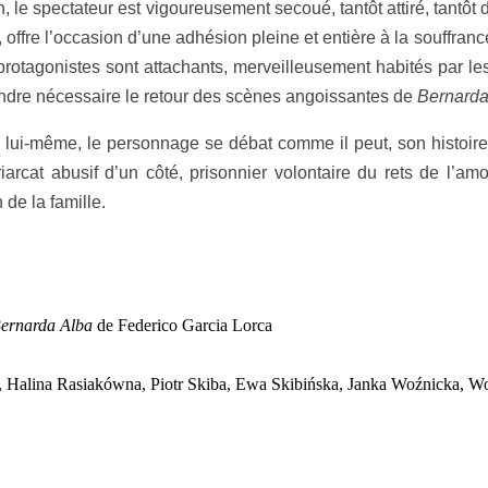
, le spectateur est vigoureusement secoué, tantôt attiré, tantôt d
 , offre l’occasion d’une adhésion pleine et entière à la souffr
agonistes sont attachants, merveilleusement habités par les 
rendre nécessaire le retour des scènes angoissantes de
Bernarda
n lui-même, le personnage se débat comme il peut, son histoir
iarcat abusif d’un côté, prisonnier volontaire du rets de l’am
 de la famille.
ernarda Alba
de Federico Garcia Lorca
, Halina Rasiakówna, Piotr Skiba, Ewa Skibińska, Janka Woźnicka, Wo