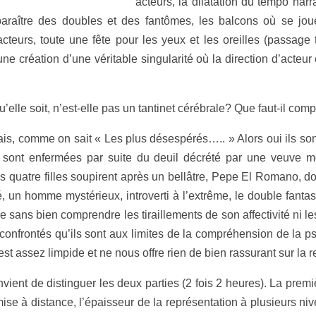
acteurs, la dilatation du tempo narra
araître des doubles et des fantômes, les balcons où se joue 
acteurs, toute une fête pour les yeux et les oreilles (passag
, une création d’une véritable singularité où la direction d’act
 qu’elle soit, n’est-elle pas un tantinet cérébrale? Que faut-il c
, mais, comme on sait « Les plus désespérés….. » Alors oui ils s
a sont enfermées par suite du deuil décrété par une veuve m
les quatre filles soupirent après un bellâtre, Pepe El Romano, d
ôté, un homme mystérieux, introverti à l’extrême, le double fan
sans bien comprendre les tiraillements de son affectivité ni le
confrontés qu’ils sont aux limites de la compréhension de la p
st assez limpide et ne nous offre rien de bien rassurant sur la 
nvient de distinguer les deux parties (2 fois 2 heures). La pre
mise à distance, l’épaisseur de la représentation à plusieurs niv