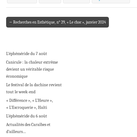
← Recherches en Esthétique, n° 29, « Le choc », janvier 2024
Post navigation
L’éphéméride du 7 août
Canicule : la chaleur extrême
devient un véritable risque
économique
Le festival de la dachine revient
tout le week-end
« Différence », « L’Heure »,
« L’Escroquerie », Haïti
L’éphéméride du 6 août
Actualités des Caraïbes et
d’ailleurs…