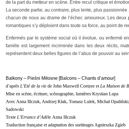
de la part du metteur en scène. Entre recul critique et émotion
La seconde partie, au contraire, plus lente, plus passionnée
chacun de nous au drame de l’échec amoureux. Les deux prot
romantiques s’y déploient dans toute sa force, au point de 
Enfermés par le système social où il évolue, ou enfermé e
famille est largement incriminée dans les deux récits, matr
représentent deux belles figures de l’abus de pouvoir au sein
Balkony – Pieśni Miłosne [Balcons – Chants d’amour]
d’après
L’Eté de la vie
de John Maxwell Coetzee et
La Maison de B
Mise en scène, écriture, scénographie, lumières Krystian Lupa
Avec Anna Illczuk, Andrzej Kłak, Tomasz Lulek, Michał Opaliński
Sadowski
Texte
L’Errance d’Adèle
Anna Illczuk
Traduction française et adaptation des surtitrages Agnieszka Zgieb