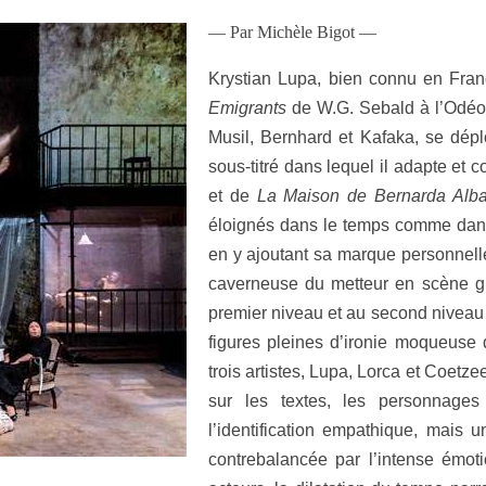
— Par Michèle Bigot —
Krystian Lupa, bien connu en Fran
Emigrants
de W.G. Sebald à l’Odéo
Musil, Bernhard et Kafaka, se dépl
sous-titré dans lequel il adapte et
et de
La Maison de Bernarda Al
éloignés dans le temps comme dans
en y ajoutant sa marque personnelle
caverneuse du metteur en scène gu
premier niveau et au second niveau
figures pleines d’ironie moqueuse
trois artistes, Lupa, Lorca et Coetze
sur les textes, les personnages
l’identification empathique, mais u
contrebalancée par l’intense émot