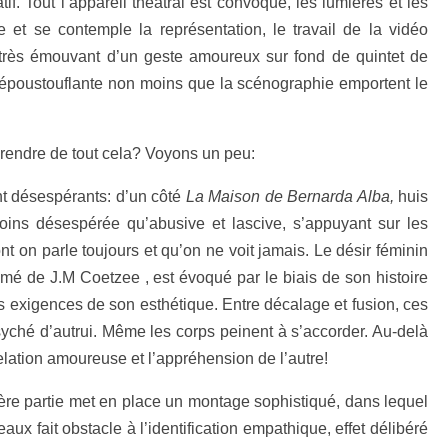
tif. Tout l’appareil théâtral est convoqué, les lumières et les
et se contemple la représentation, le travail de la vidéo
e très émouvant d’un geste amoureux sur fond de quintet de
eur époustouflante non moins que la scénographie emportent le
omprendre de tout cela? Voyons un peu:
ont désespérants: d’un côté
La Maison de Bernarda Alba,
huis
oins désespérée qu’abusive et lascive, s’appuyant sur les
ont on parle toujours et qu’on ne voit jamais. Le désir féminin
tasmé de J.M Coetzee , est évoqué par le biais de son histoire
s exigences de son esthétique. Entre décalage et fusion, ces
syché d’autrui. Même les corps peinent à s’accorder. Au-delà
relation amoureuse et l’appréhension de l’autre!
mière partie met en place un montage sophistiqué, dans lequel
eaux fait obstacle à l’identification empathique, effet délibéré