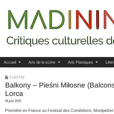
Main menu
Skip to content
MADININ'ART
Accueil
Arts de la scène
Arts Plastiques
Litté
THÉÂTRE
Balkony – Pieśni Miłosne (Balcon
Lorca
18 juin 2024
Première en France au
Festival des Comédiens, Montpellier