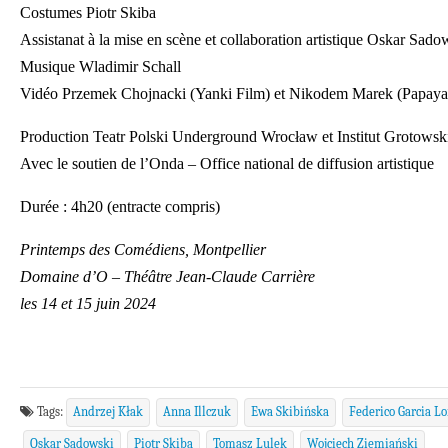
Costumes Piotr Skiba
Assistanat à la mise en scène et collaboration artistique Oskar Sado
Musique Wladimir Schall
Vidéo Przemek Chojnacki (Yanki Film) et Nikodem Marek (Papaya
Production Teatr Polski Underground Wrocław et Institut Grotows
Avec le soutien de l’Onda – Office national de diffusion artistique
Durée : 4h20 (entracte compris)
Printemps des Comédiens, Montpellier
Domaine d’O – Théâtre Jean-Claude Carrière
les 14 et 15 juin 2024
Tags:
Andrzej Kłak
Anna Illczuk
Ewa Skibińska
Federico Garcia Lo
Oskar Sadowski
Piotr Skiba
Tomasz Lulek
Wojciech Ziemiański