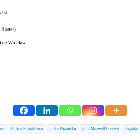
wski
 Roster)
ki de Wrocław
rca
Halina Rasiakówna
Janka Woźnicka
John Maxwell Coetzee
Krystian