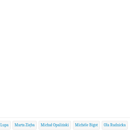
 Lupa
Marta Ziȩba
Michał Opaliński
Michèle Bigot
Ola Rudnicka