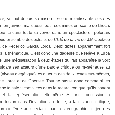
ce, surtout depuis sa mise en scène retentissante des
Les
n en janvier, mais aussi pour ses mises en scène de Broch,
oie ici dans toute sa verve, dans un spectacle en polonais
 coud ensemble des extraits de
L’Eté de la vie
de J.M.Coetzee
ba
de Federico Garcia Lorca. Deux textes apparemment fort
 la thématique. C’est donc une gageure que relève K.Lupa
: une médiatisation à deux étages qui fait apparaître la voix
idant ses acteurs d’une parole critique ou mystérieuse au
 (niveau diégétique) les auteurs des deux textes eux-mêmes,
 de Lorca et de Coetzee. Tout se passe donc comme si les
e se faisaient complices dans le regard ironique qu’ils portent
 et la représentation elle-même. Aucune concession à
ne fusion dans l’invitation au doute, à la distance critique,
ion conférée au spectacle par la scénographie, le jeu des