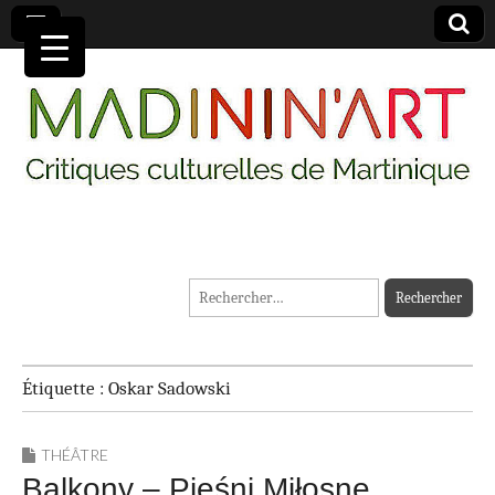
MADININ'ART
Rechercher :
Étiquette :
Oskar Sadowski
THÉÂTRE
Balkony – Pieśni Miłosne