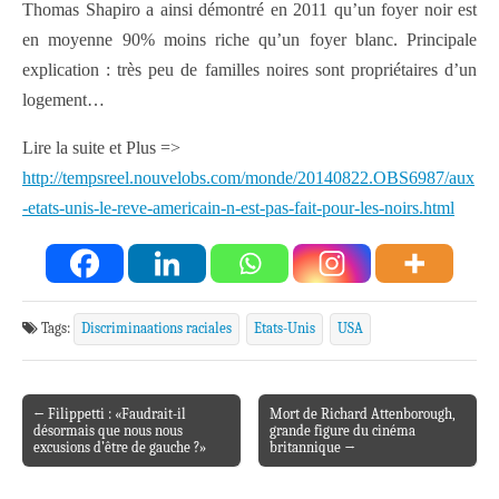
Thomas Shapiro a ainsi démontré en 2011 qu’un foyer noir est
en moyenne 90% moins riche qu’un foyer blanc. Principale
explication : très peu de familles noires sont propriétaires d’un
logement…
Lire la suite et Plus =>
http://tempsreel.nouvelobs.com/monde/20140822.OBS6987/aux
-etats-unis-le-reve-americain-n-est-pas-fait-pour-les-noirs.html
Tags:
Discriminaations raciales
Etats-Unis
USA
← Filippetti : «Faudrait-il
Mort de Richard Attenborough,
Post navigation
désormais que nous nous
grande figure du cinéma
excusions d’être de gauche ?»
britannique →