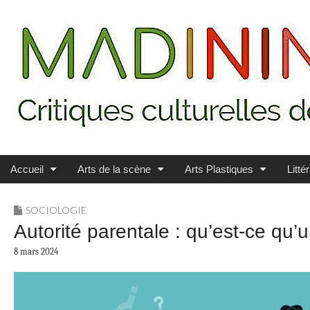
Main menu
Skip to content
MADININ'ART
Accueil
Arts de la scène
Arts Plastiques
Litté
SOCIOLOGIE
Autorité parentale : qu’est-ce qu’
8 mars 2024