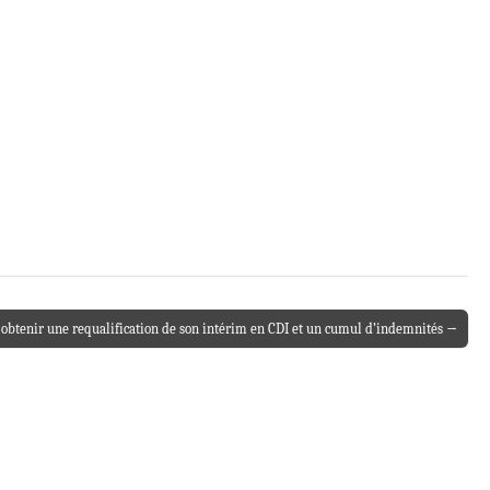
 obtenir une requalification de son intérim en CDI et un cumul d’indemnités →