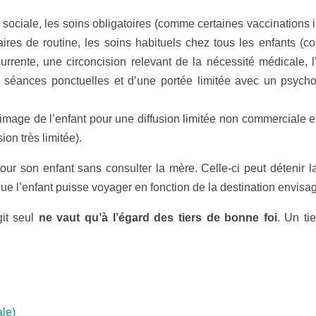
rité sociale, les soins obligatoires (comme certaines vaccination
taires de routine, les soins habituels chez tous les enfants (c
urrente, une circoncision relevant de la nécessité médicale, 
es séances ponctuelles et d’une portée limitée avec un psych
l’image de l’enfant pour une diffusion limitée non commerciale
ion très limitée).
 son enfant sans consulter la mère. Celle-ci peut détenir la 
que l’enfant puisse voyager en fonction de la destination envisa
git seul
ne vaut qu’à l’égard des tiers de bonne foi
. Un ti
ale)