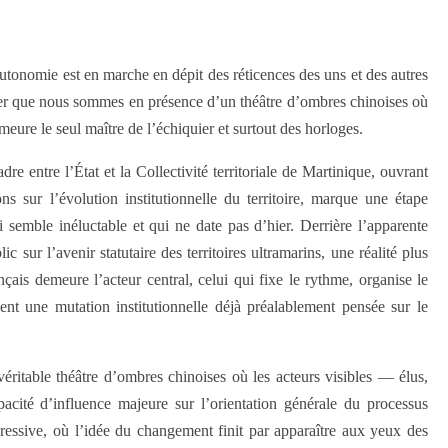
autonomie est en marche en dépit des réticences des uns et des autres
oter que nous sommes en présence d’un théâtre d’ombres chinoises où
meure le seul maître de l’échiquier et surtout des horloges.
re entre l’État et la Collectivité territoriale de Martinique, ouvrant
ns sur l’évolution institutionnelle du territoire, marque une étape
semble inéluctable et qui ne date pas d’hier. Derrière l’apparente
ic sur l’avenir statutaire des territoires ultramarins, une réalité plus
nçais demeure l’acteur central, celui qui fixe le rythme, organise le
nt une mutation institutionnelle déjà préalablement pensée sur le
éritable théâtre d’ombres chinoises où les acteurs visibles — élus,
pacité d’influence majeure sur l’orientation générale du processus
essive, où l’idée du changement finit par apparaître aux yeux des