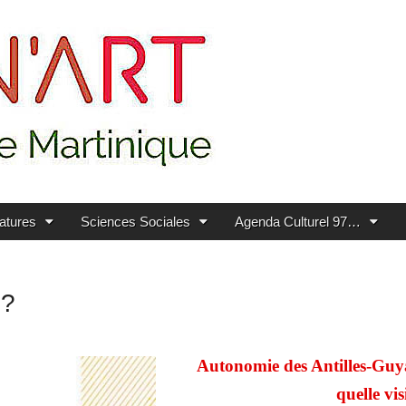
ratures
Sciences Sociales
Agenda Culturel 97…
 ?
Autonomie des Antilles-Guyan
quelle vi