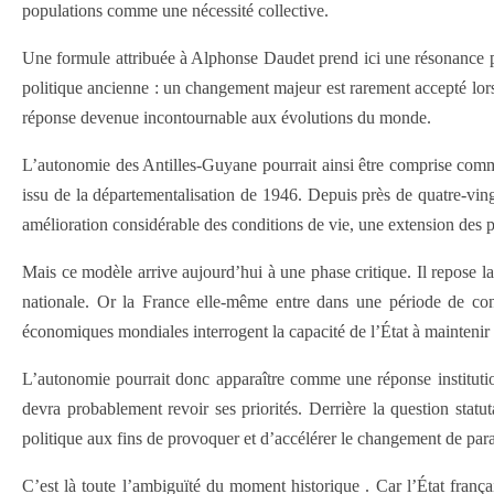
populations comme une nécessité collective.
Une formule attribuée à Alphonse Daudet prend ici une résonance part
politique ancienne : un changement majeur est rarement accepté lors
réponse devenue incontournable aux évolutions du monde.
L’autonomie des Antilles-Guyane pourrait ainsi être comprise comm
issu de la départementalisation de 1946. Depuis près de quatre-vingt
amélioration considérable des conditions de vie, une extension des 
Mais ce modèle arrive aujourd’hui à une phase critique. Il repose l
nationale. Or la France elle-même entre dans une période de contra
économiques mondiales interrogent la capacité de l’État à maintenir i
L’autonomie pourrait donc apparaître comme une réponse institution
devra probablement revoir ses priorités. Derrière la question stat
politique aux fins de provoquer et d’accélérer le changement de par
C’est là toute l’ambiguïté du moment historique . Car l’État frança