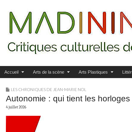
Main menu
Skip to content
MADININ'ART
Accueil
Arts de la scène
Arts Plastiques
Litté
LES CHRONIQUES DE JEAN-MARIE NOL
Autonomie : qui tient les horloges
4 juillet 2026