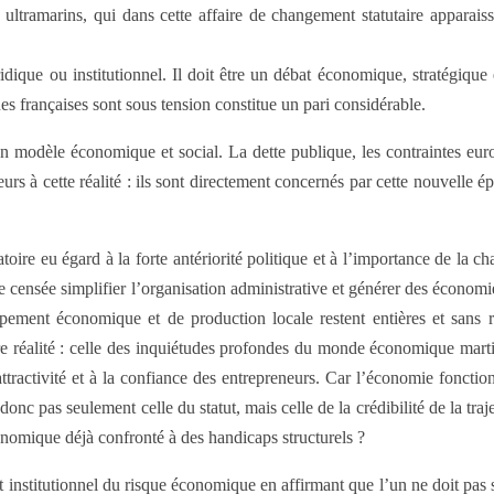
s ultramarins, qui dans cette affaire de changement statutaire apparais
ique ou institutionnel. Il doit être un débat économique, stratégique et
s françaises sont sous tension constitue un pari considérable.
 modèle économique et social. La dette publique, les contraintes europ
eurs à cette réalité : ils sont directement concernés par cette nouvelle 
toire eu égard à la forte antériorité politique et à l’importance de la
censée simplifier l’organisation administrative et générer des économies 
pement économique et de production locale restent entières et sans 
re réalité : celle des inquiétudes profondes du monde économique marti
ttractivité et à la confiance des entrepreneurs. Car l’économie fonctionne
onc pas seulement celle du statut, mais celle de la crédibilité de la tra
conomique déjà confronté à des handicaps structurels ?
t institutionnel du risque économique en affirmant que l’un ne doit pas s