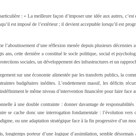
iculière : « La meilleure façon d’imposer une idée aux autres, c’est de
qu’il est imposé de l’extérieur ; il devient acceptable lorsqu’il est pr
e l’aboutissement d’une réflexion menée depuis plusieurs décennies au
s ans, cette dernière a constitué le socle politique, social et psycholo
protections sociales, un développement des infrastructures et un rappro
argement sur une économie alimentée par les transferts publics, la com
intes budgétaires inédites. L’endettement massif, les déficits récurr
ndéfiniment le même niveau d’intervention financière pour faire face aux
nelle à une double contrainte : donner davantage de responsabilités l
utaire se cache donc une interrogation fondamentale : l’évolution vers
adigme, ou une adaptation stratégique face à la fin progressive d’un mo
is, longtemps porteur d’une logique d’assimilation, semble désormais ac