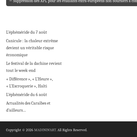
← Suppression des APL pour les étudiants extra-européens non boursiers à com
Post navigation
L’éphéméride du 7 août
Canicule : la chaleur extrême
devient un véritable risque
économique
Le festival de la dachine revient
tout le week-end
« Différence », « L’Heure »,
« L’Escroquerie », Haïti
L’éphéméride du 6 août
Actualités des Caraïbes et
d’ailleurs…
Copyright © 2026
MADININ'ART
. All Rights Reserved.