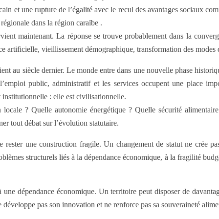
cain et une rupture de l’égalité avec le recul des avantages sociaux com
 régionale dans la région caraïbe .
ient maintenant. La réponse se trouve probablement dans la convergen
ce artificielle, vieillissement démographique, transformation des modes
nt au siècle dernier. Le monde entre dans une nouvelle phase historique. 
l’emploi public, administratif et les services occupent une place imp
titutionnelle : elle est civilisationnelle.
cale ? Quelle autonomie énergétique ? Quelle sécurité alimentaire ? 
r tout débat sur l’évolution statutaire.
rester une construction fragile. Un changement de statut ne crée pas
es structurels liés à la dépendance économique, à la fragilité budgétair
 à une dépendance économique. Un territoire peut disposer de davantage 
e développe pas son innovation et ne renforce pas sa souveraineté alime