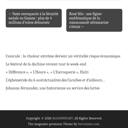
← Vaste escroquerie à la Sécurité
René Silo : une figure
Post navigation
sociale en Guyane : plus de 4
emblématique de la
millions d’euros détournés
communauté ultramarine
s’éteint →
Canicule : la chaleur extrême devient un véritable risque économique
Le festival de la dachine revient tout le week-end
« Différence », « L’Heure », « L’Escroquerie », Haïti
L’éphéméride du 6 août
Actualités des Caraïbes et d’ailleurs…
Johanna Fernandez, une historienne au service des luttes
Copyright © 2026
MADININ'ART
. All Rights Reserved.
The magazine-premium Theme by
bavotasan.com
.