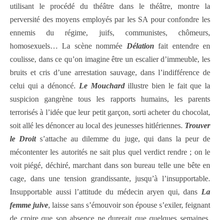
utilisant le procédé du théâtre dans le théâtre, montre la
perversité des moyens employés par les SA pour confondre les
ennemis du régime, juifs, communistes, chômeurs,
homosexuels… La scène nommée
Délation
fait entendre en
coulisse, dans ce qu’on imagine être un escalier d’immeuble, les
bruits et cris d’une arrestation sauvage, dans l’indifférence de
celui qui a dénoncé.
Le Mouchard
illustre bien le fait que la
suspicion gangrène tous les rapports humains, les parents
terrorisés à l’idée que leur petit garçon, sorti acheter du chocolat,
soit allé les dénoncer au local des jeunesses hitlériennes.
Trouver
le Droit
s’attache au dilemme du juge, qui dans la peur de
mécontenter les autorités ne sait plus quel verdict rendre ; on le
voit piégé, déchiré, marchant dans son bureau telle une bête en
cage, dans une tension grandissante, jusqu’à l’insupportable.
Insupportable aussi l’attitude du médecin aryen qui, dans
La
femme juive
, laisse sans s’émouvoir son épouse s’exiler, feignant
de croire que son absence ne durerait que quelques semaines.