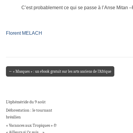
C’est probablement ce qui se passe à l’Anse Mitan –Poin
Florent MELACH
← « Masques » : un ebook gratuit sur les arts anciens de l’Afrique
Post navigation
L’éphéméride du 9 août
Déforestation : le tournant
brésilien
« Vacances aux Tropiques » &
« Ailleurs si j’y suis… »