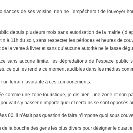
nces de ses voisins, rien ne l’empêcherait de louvoyer hors 
epuis plusieurs mois sans autorisation de la mairie ( d’après
in à 11h du soir, sans respecter les périodes et heures de cou
 de la vente à livrer et sans qu’aucune autorité ne le fasse dégu
s aucune limite, les déprédations de l’espace public sont 
tives, ce qui les rend à ce moment audibles dans les médias comm
 un terrain favorable à ces comportements.
me une zone touristique, je dis bien une zone et non pas un
il pouvait s’y passer n’importe quoi et certains se sont opposé
 80, il n’était pas question de faire n’importe quoi sous couv
e la bouche des gens les plus divers pour désigner le quarti