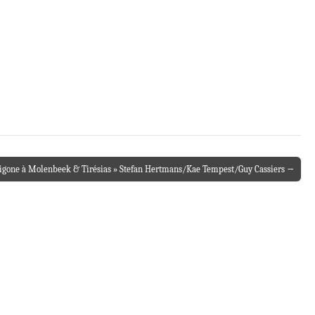
igone à Molenbeek & Tirésias » Stefan Hertmans/Kae Tempest/Guy Cassiers →