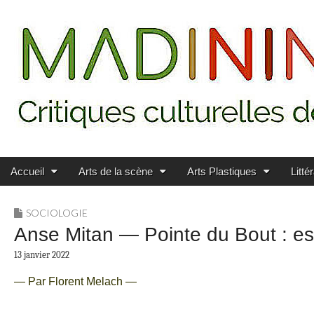
Main menu
Skip to content
MADININ'ART
Accueil
Arts de la scène
Arts Plastiques
Litté
SOCIOLOGIE
Anse Mitan — Pointe du Bout : es
13 janvier 2022
— Par Florent Melach —