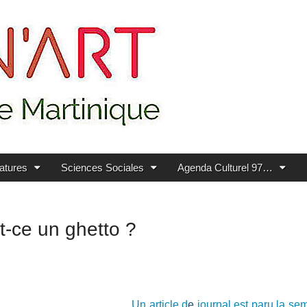
ratures
Sciences Sociales
Agenda Culturel 97…
t-ce un ghetto ?
Un article d
e
journal est paru la sem