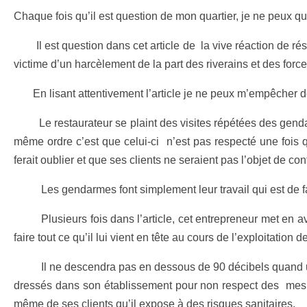
Chaque fois qu’il est question de mon quartier, je ne peux que
Il est question dans cet article de la vive réaction de rési
victime d’un harcèlement de la part des riverains et des force
En lisant attentivement l’article je ne peux m’empêcher de
Le restaurateur se plaint des visites répétées des gendarm
même ordre c’est que celui-ci n’est pas respecté une fois qu
ferait oublier et que ses clients ne seraient pas l’objet de con
Les gendarmes font simplement leur travail qui est de faire
Plusieurs fois dans l’article, cet entrepreneur met en avant 
faire tout ce qu’il lui vient en tête au cours de l’exploitatio
Il ne descendra pas en dessous de 90 décibels quand un rive
dressés dans son établissement pour non respect des mesure
même de ses clients qu’il expose à des risques sanitaires.