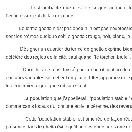
Il est probable que c’est de là que viennent les dys
l’enrichissement de la commune.
Le terme ghetto n’est pas anodin, n’est pas l’expression d’
sont les mêmes quelque soit le ghetto : rouge, noir, blanc, j
Désigner un quartier du terme de ghetto exprime bien le dés
délétère des règles de la cité, sauf quand ‘le torchon brûle ‘,
Dans le vide ainsi laissé par la non-obligation du respec
contours variables se mettent en place. Elles apparaissent sp
le dernier venu, quelque soit son statut.
La population que j’appellerai : ‘population stable ‘ du ghe
commerçants locaux qui ont une activité pérenne, des revenu
Cette ‘population stable’ est amenée de façon récurrente
présence dans le ghetto évite qu’il ne devienne une zone de 