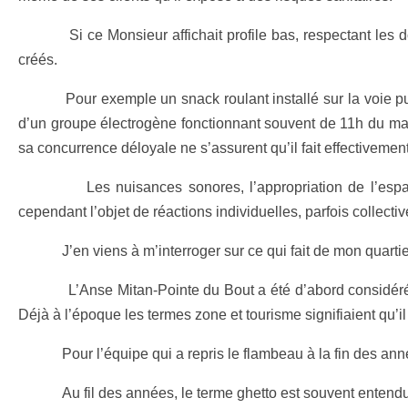
Si ce Monsieur affichait profile bas, respectant les doléa
créés.
Pour exemple un snack roulant installé sur la voie public d
d’un groupe électrogène fonctionnant souvent de 11h du mat
sa concurrence déloyale ne s’assurent qu’il fait effectivement
Les nuisances sonores, l’appropriation de l’espace san
cependant l’objet de réactions individuelles, parfois collec
J’en viens à m’interroger sur ce qui fait de mon quartier
L’Anse Mitan-Pointe du Bout a été d’abord considérée com
Déjà à l’époque les termes zone et tourisme signifiaient qu’
Pour l’équipe qui a repris le flambeau à la fin des années
Au fil des années, le terme ghetto est souvent entendu d