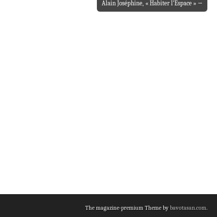
Alain Joséphine, « Habiter l’Espace » →
The magazine-premium Theme by
bavotasan.com
.