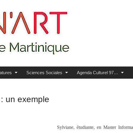
ratures
Sciences Sociales
Agenda Culturel 97…
 : un exemple
Sylviane, étudiante, en Master Infor