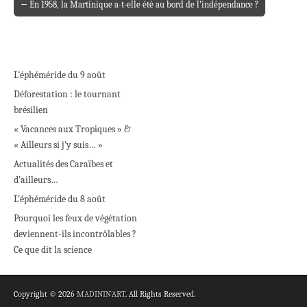
← En 1958, la Martinique a-t-elle été au bord de l’indépendance ?
Post navigation
L’éphéméride du 9 août
Déforestation : le tournant
brésilien
« Vacances aux Tropiques » &
« Ailleurs si j’y suis… »
Actualités des Caraïbes et
d’ailleurs…
L’éphéméride du 8 août
Pourquoi les feux de végétation
deviennent-ils incontrôlables ?
Ce que dit la science
Copyright © 2026
MADININ'ART
. All Rights Reserved.