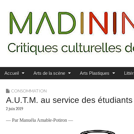
Main menu
Skip to content
MADININ'ART
Accueil
Arts de la scène
Arts Plastiques
Litté
CONSOMMATION
A.U.T.M. au service des étudiants
2 juin 2019
— Par Manuéla Amable-Potiron —