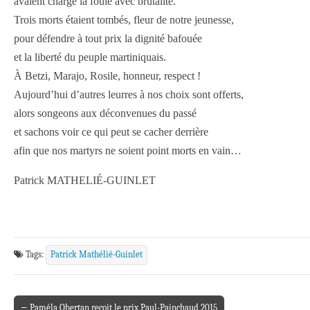
avaient chargé la foule avec brutalité.
Trois morts étaient tombés, fleur de notre jeunesse,
pour défendre à tout prix la dignité bafouée
et la liberté du peuple martiniquais.
À Betzi, Marajo, Rosile, honneur, respect !
Aujourd’hui d’autres leurres à nos choix sont offerts,
alors songeons aux déconvenues du passé
et sachons voir ce qui peut se cacher derrière
afin que nos martyrs ne soient point morts en vain…
Patrick MATHELIÉ-GUINLET
Tags:
Patrick Mathélié-Guinlet
← Paméla Obertan reçoit le prix Paul-Painchaud 2015