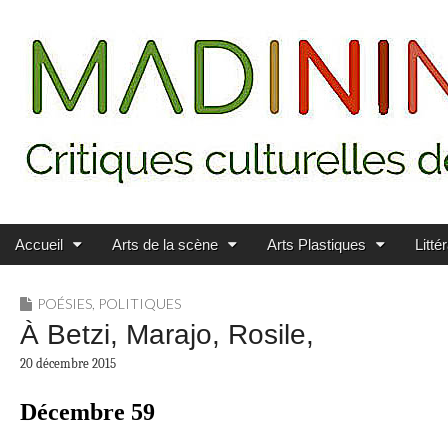
Main menu
Skip to content
MADININ'ART
Accueil
Arts de la scène
Arts Plastiques
Litté
POÉSIES
,
POLITIQUES
À Betzi, Marajo, Rosile,
20 décembre 2015
Décembre 59