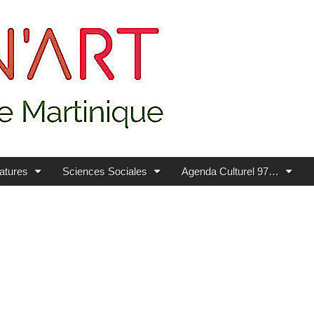
ratures
Sciences Sociales
Agenda Culturel 97…