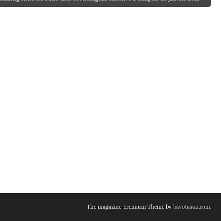
The magazine-premium Theme by
bavotasan.com
.