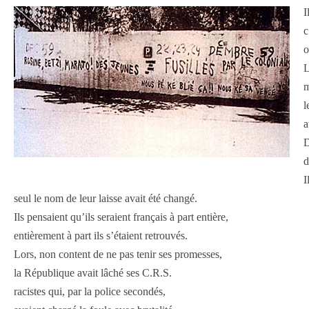
I
c
o
L
m
l
a
D
d
I
seul le nom de leur laisse avait été changé.
Ils pensaient qu’ils seraient français à part entière,
entièrement à part ils s’étaient retrouvés.
Lors, non content de ne pas tenir ses promesses,
la République avait lâché ses C.R.S.
racistes qui, par la police secondés,