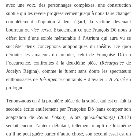
avec une voix, des personnages complexes, une construction
subtile qui les révèle progressivement jusqu’à nous faire changer
complètement d’opinion à leur égard, la victime devenant
bourreau ou
vice versa
. Exactement ce que François Dô nous a
offert lors d’une soirée mémorable à l’Atrium qui aura vu se
succéder deux conceptions antipodiques du théâtre. De quoi
dérouter les amateurs du premier, celui de Françoise Dô en
l’occurrence, confrontés à la deuxième pièce (
Résurgence
de
Jocelyn Régina), comme le furent sans doute les spectateurs
enthousiastes de
Résurgence
contraints « d’avaler »
A Parté
en
prologue.
Tenons-nous en à la première pièce de la soirée, qui est en fait la
seconde écrite entièrement par Françoise Dô (sans compter son
adaptation de
Reine Pokou
). Alors qu’
Aliénation(s)
(2017)
sentait encore l’auteur débutant, tellement rempli de lui-même
qu’il ne peut guère parler d’autre chose, son second essai est un