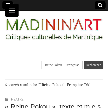
MADININ'ART
Rechercher :
6 search results for ""Reine Pokou"- Françoise Dô"
THÉÂTRE
« Reine Pokou », texte et m.e.s.