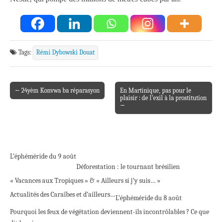
Tags:
Rémi Dybowski Douat
← 24yèm Konvwa ba réparasyon
En Martinique, pas pour le
Post navigation
plaisir : de l’exil à la prostitution
→
L’éphéméride du 9 août
Déforestation : le tournant brésilien
« Vacances aux Tropiques » & « Ailleurs si j’y suis… »
Actualités des Caraïbes et d’ailleurs…
L’éphéméride du 8 août
Pourquoi les feux de végétation deviennent-ils incontrôlables ? Ce que