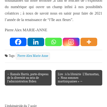
souhaitables sur notre territoire ,il faut se féliciter de l’explosion
du numérique qui ouvre un champ infini à nos possibilités
créatrices ; à nous de savoir nous en saisir pour faire de 2021
l’année de la renaissance de “l’île aux fleurs”.
Pierre Alex MARIE-ANNE
Tags:
Pierre-Alex Marie-Anne
← Kamala Harris, porte-drapeau
Lire : à la librairie L’Harmattan,
Post navigation
de la diversité au sein de
« Nous sommes
l’administration Biden
martiniquaises » →
L’éphéméride du 7 août