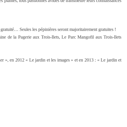
des plantes, tous passionnés avides de transmettre leurs connaissances
a gratuité… Seules les pépinières seront majoritairement gratuites !
e de la Pagerie aux Trois-Ilets, Le Parc Mangofil aux Trois-Ilets
er », en 2012 « Le jardin et les images » et en 2013 : « Le jardin et