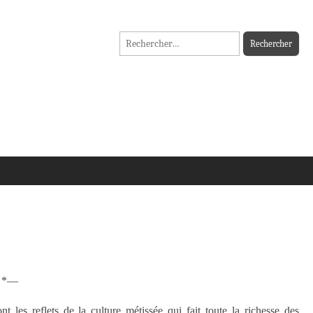
Rechercher :
» *—
nt les reflets de la culture métissée qui fait toute la richesse des