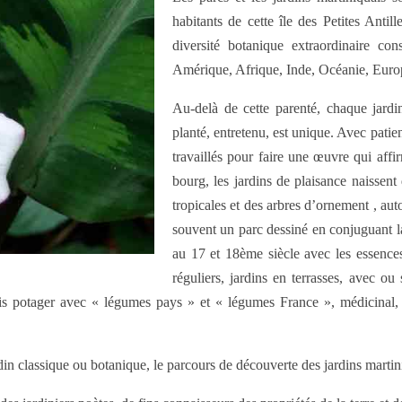
habitants de cette île des Petites Anti
diversité botanique extraordinaire con
Amérique, Afrique, Inde, Océanie, Euro
Au-delà de cette parenté, chaque jardin,
planté, entretenu, est unique. Avec patienc
travaillés pour faire une œuvre qui affi
bourg, les jardins de plaisance naissent 
tropicales et des arbres d’ornement , aut
souvent un parc dessiné en conjuguant la 
au 17 et 18ème siècle avec les essences 
réguliers, jardins en terrasses, avec ou
a fois potager avec « légumes pays » et « légumes France », médicinal,
din classique ou botanique, le parcours de découverte des jardins martini