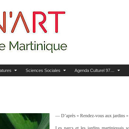
ratures
Sciences Sociales
Agenda Culturel 97…
— D’après « Rendez-vous aux jardins 
Les parcs et les jardins martiniquais so