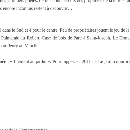
es jardiniers poètes, de fins connaisseurs des propriétés de la terre et 
es encore inconnus restent à découvrir…
10 dans le Sud et 4 pour le centre. Peu de propriétaires jouent le jeu de l
 Palmeraie au Robert, Case de bois de Parc à Saint-Joseph, Le Domain
 Chamfleury au Vauclin.
ée : « L’enfant au jardin ». Pour rappel, en 2011 : « Le jardin nourrici