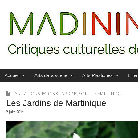
Main menu
Skip to content
MADININ'ART
Accueil
Arts de la scène
Arts Plastiques
Litté
HABITATIONS, PARCS & JARDINS
,
SORTIES MARTINIQUE
Les Jardins de Martinique
2 juin 2014