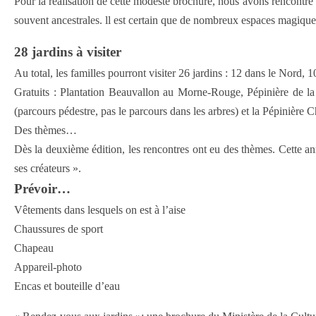
Pour la réalisation de cette modeste brochure, nous avons rencontré d
souvent ancestrales. ll est certain que de nombreux espaces magiqu
28 jardins à visiter
Au total, les familles pourront visiter 26 jardins : 12 dans le Nord, 
Gratuits : Plantation Beauvallon au Morne-Rouge, Pépinière de la
(parcours pédestre, pas le parcours dans les arbres) et la Pépinière
Des thèmes…
Dès la deuxième édition, les rencontres ont eu des thèmes. Cette ann
ses créateurs ».
Prévoir…
Vêtements dans lesquels on est à l’aise
Chaussures de sport
Chapeau
Appareil-photo
Encas et bouteille d’eau