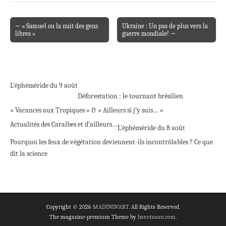
← « Samuel ou la nuit des gens
Ukraine : Un pas de plus vers la
Post navigation
libres »
guerre mondiale! →
L’éphéméride du 9 août
Déforestation : le tournant brésilien
« Vacances aux Tropiques » & « Ailleurs si j’y suis… »
Actualités des Caraïbes et d’ailleurs…
L’éphéméride du 8 août
Pourquoi les feux de végétation deviennent-ils incontrôlables ? Ce que
dit la science
Copyright © 2026
MADININ'ART
. All Rights Reserved.
The magazine-premium Theme by
bavotasan.com
.