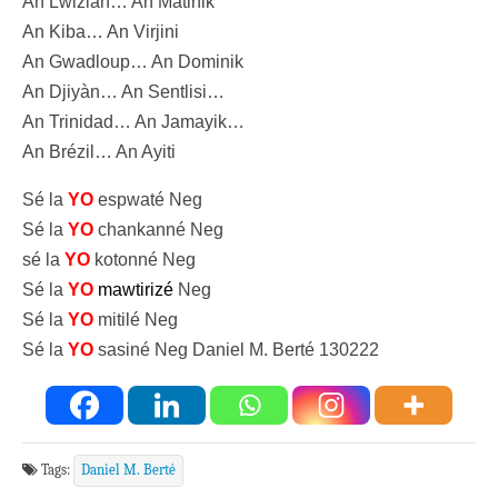
An Lwiziàn… An Matinik
An Kiba… An Virjini
An Gwadloup… An Dominik
An Djiyàn… An Sentlisi…
An Trinidad… An Jamayik…
An Brézil… An Ayiti
Sé la
YO
espwaté Neg
Sé la
YO
chankanné Neg
sé la
YO
kotonné Neg
Sé la
YO
mawtirizé
Neg
Sé la
YO
mitilé Neg
Sé la
YO
sasiné Neg Daniel M. Berté 130222
Tags:
Daniel M. Berté