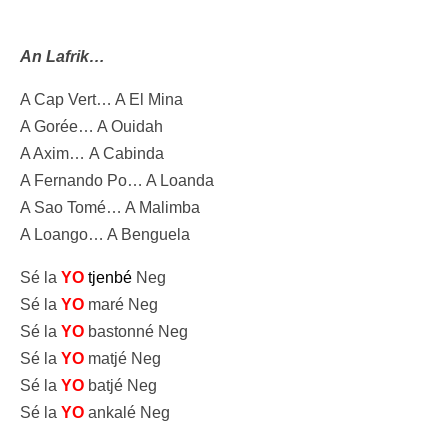
An Lafrik…
A Cap Vert… A El Mina
A Gorée… A Ouidah
A Axim…
A Cabinda
A Fernando Po… A Loanda
A Sao Tomé… A Malimba
A Loango… A Benguela
Sé la
YO
tjenbé
Neg
Sé la
YO
maré Neg
Sé la
YO
bastonné Neg
Sé la
YO
matjé Neg
Sé la
YO
batjé Neg
Sé la
YO
ankalé Neg