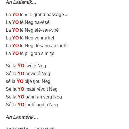
An Latlantik…
La
YO
fè « le grand passage »
La
YO
fè Neg travèsé
La
YO
fè Neg alé-san-viré
La
YO
fè Neg vonmi fiel
La
YO
fè Neg désann an lanfè
La
YO
fè pli gran simitjè
Sé la
YO
fwété Neg
Sé la
YO
anviolé Neg
sé la
YO
pijé tjou Neg
Sé la
YO
maté révolt Neg
Sé la
YO
pann an verg Neg
Sé la
YO
fouté andlo Neg
An Lanmérik…