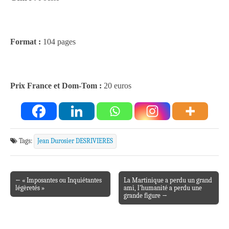
Format :
104 pages
Prix France et Dom-Tom :
20 euros
Tags:
Jean Durosier DESRIVIERES
← « Imposantes ou Inquiétantes
La Martinique a perdu un grand
Post navigation
légèretés »
ami, l’humanité a perdu une
grande figure →