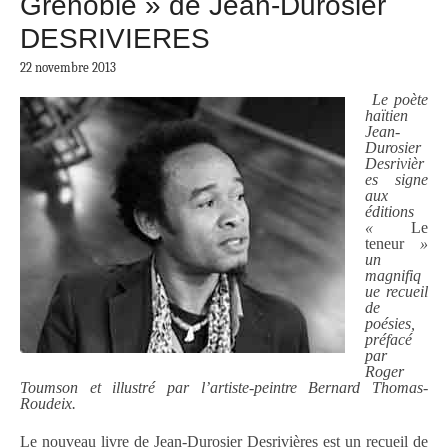
Grenoble » de Jean-Durosier
DESRIVIERES
22 novembre 2013
Le poète
haïtien
Jean-
Durosier
Desrivièr
es signe
aux
éditions
«
Le
teneur
»
un
magnifiq
ue recueil
de
poésies,
préfacé
par
Roger
Toumson et illustré par l’artiste-peintre Bernard Thomas-
Roudeix.
Le nouveau livre de Jean-Durosier Desrivières est un recueil de