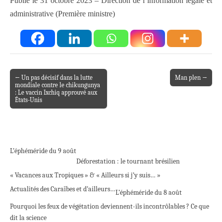
Publié le 31 octobre 2023 – Direction de l’information légale et
administrative (Première ministre)
← Un pas décisif dans la lutte
Man plen →
Post navigation
mondiale contre le chikungunya
: Le vaccin Ixchiq approuvé aux
États-Unis
L’éphéméride du 9 août
Déforestation : le tournant brésilien
« Vacances aux Tropiques » & « Ailleurs si j’y suis… »
Actualités des Caraïbes et d’ailleurs…
L’éphéméride du 8 août
Pourquoi les feux de végétation deviennent-ils incontrôlables ? Ce que
dit la science