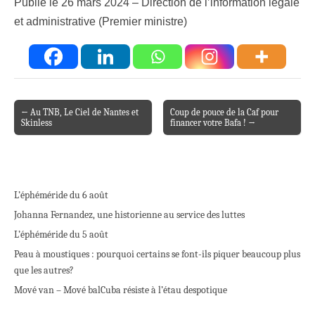
Publié le 26 mars 2024 – Direction de l’information légale
et administrative (Premier ministre)
← Au TNB, Le Ciel de Nantes et
Coup de pouce de la Caf pour
Post navigation
Skinless
financer votre Bafa ! →
L’éphéméride du 6 août
Johanna Fernandez, une historienne au service des luttes
L’éphéméride du 5 août
Peau à moustiques : pourquoi certains se font-ils piquer beaucoup plus
que les autres?
Mové van – Mové bal
Cuba résiste à l’étau despotique