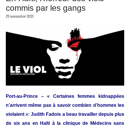
commis par les gangs
29 novembre 2021
Port-au-Prince – « Certaines femmes kidnappées
n’arrivent même pas à savoir combien d’hommes les
violaient »: Judith Fadois a beau travailler depuis plus
de six ans en Haïti à la clinique de Médecins sans