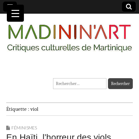
MADININ'ART
Rechercher :
Étiquette :
viol
FÉMINISMES
En Haïti, l’horreur des viols