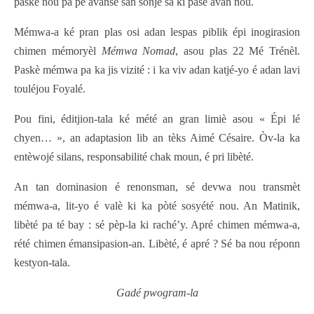
paskè nou pa pé avansé san sonjé sa ki pasé avan nou.
Mémwa-a ké pran plas osi adan lespas piblik épi inogirasion
chimen mémoryèl
Mémwa Nomad
, asou plas 22 Mé Trénèl.
Paskè mémwa pa ka jis vizité : i ka viv adan katjé-yo é adan lavi
touléjou Foyalé.
Pou fini, éditjion-tala ké mété an gran limiè asou « Épi lé
chyen… », an adaptasion lib an tèks
Aimé Césaire
. Òv-la ka
entèwojé silans, responsabilité chak moun, é pri libèté.
An tan dominasion é renonsman, sé devwa nou transmèt
mémwa-a, lit-yo é valè ki ka pòté sosyété nou. An Matinik,
libèté pa té bay : sé pèp-la ki raché’y. Apré chimen mémwa-a,
rété chimen émansipasion-an. Libèté, é apré ? Sé ba nou réponn
kestyon-tala.
Gadé pwogram-la