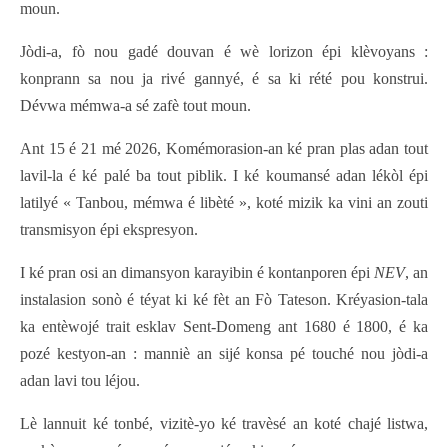
moun.
Jòdi-a, fò nou gadé douvan é wè lorizon épi klèvoyans :
konprann sa nou ja rivé gannyé, é sa ki rété pou konstrui.
Dévwa mémwa-a sé zafè tout moun.
Ant 15 é 21 mé 2026, Komémorasion-an ké pran plas adan tout
lavil-la é ké palé ba tout piblik. I ké koumansé adan lékòl épi
latilyé « Tanbou, mémwa é libèté », koté mizik ka vini an zouti
transmisyon épi ekspresyon.
I ké pran osi an dimansyon karayibin é kontanporen épi
NEV
, an
instalasion sonò é téyat ki ké fèt an Fò Tateson. Kréyasion-tala
ka entèwojé trait esklav Sent-Domeng ant 1680 é 1800, é ka
pozé kestyon-an : manniè an sijé konsa pé touché nou jòdi-a
adan lavi tou léjou.
Lè lannuit ké tonbé, vizitè-yo ké travèsé an koté chajé listwa,