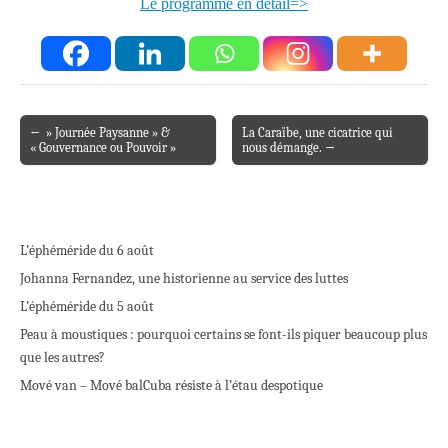
Le programme en détail=>
← » Journée Paysanne » &
La Caraïbe, une cicatrice qui
Post navigation
« Gouvernance ou Pouvoir »
nous démange. →
L’éphéméride du 6 août
Johanna Fernandez, une historienne au service des luttes
L’éphéméride du 5 août
Peau à moustiques : pourquoi certains se font-ils piquer beaucoup plus
que les autres?
Mové van – Mové bal
Cuba résiste à l’étau despotique