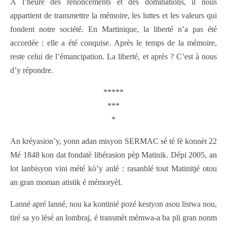
À l’heure des renoncements et des dominations, il nous
appartient de transmettre la mémoire, les luttes et les valeurs qui
fondent notre société. En Martinique, la liberté n’a pas été
accordée : elle a été conquise. Après le temps de la mémoire,
reste celui de l’émancipation. La liberté, et après ? C’est à nous
d’y répondre.
*****
***
*
An kréyasion’y, yonn adan misyon SERMAC sé té fè konnèt 22
Mé 1848 kon dat fondatè libérasion pèp Matinik. Dépi 2005, an
lot lanbisyon vini mété kò’y anlè : rasanblé tout Matinitjé otou
an gran moman atistik é mémoryèl.
Lanné apré lanné, nou ka kontinié pozé kestyon asou listwa nou,
tiré sa yo lésé an lombraj, é transmèt mémwa-a ba pli gran nonm