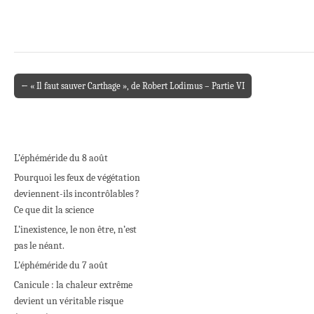
← « Il faut sauver Carthage », de Robert Lodimus – Partie VI
Post navigation
L’éphéméride du 8 août
Pourquoi les feux de végétation
deviennent-ils incontrôlables ?
Ce que dit la science
L’inexistence, le non être, n’est
pas le néant.
L’éphéméride du 7 août
Canicule : la chaleur extrême
devient un véritable risque