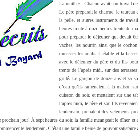
Labouilli « . Chacun avait son travail de l
Le père préparait la charrue, le taureau
la pelle, et autres instruments de travai
heures trente à onze heures trente du mat
pour préparer le déjeuner qui devait êt
vaches, les nourrir, ainsi que le cochon
ramasser les oeufs. L’étable et la basse
avec le déjeuner du père et du fils pour
trente de l’après midi, sur des terrasses
grillé. Le garçon de douze ans et sa soe
d’eau qu’ils ramenaient à la maison sur
cuisson du soir, et mettaient sur une tab
l’après midi, le père et son fils revenaie
lendemain, prenaient des vêtements pro
le prochain jour! À sept heures du soir, la famille meangeait le dîner, et
ecommencer le lendemain. C’était une famille bénie de pouvoir satisfaire 