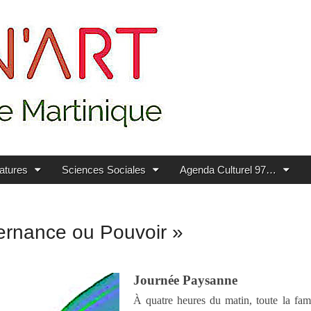
ratures
Sciences Sociales
Agenda Culturel 97…
rnance ou Pouvoir »
Journée Paysanne
À quatre heures du matin, toute la fami