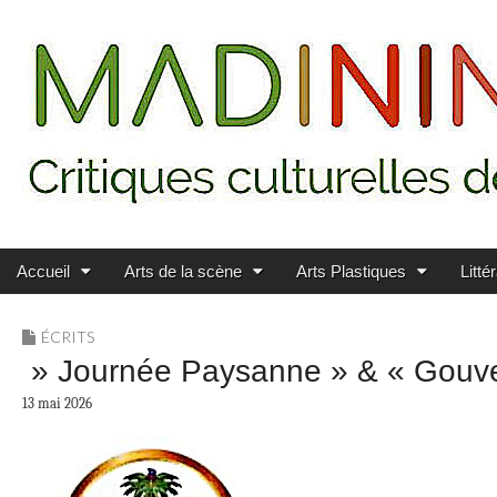
Main menu
Skip to content
MADININ'ART
Accueil
Arts de la scène
Arts Plastiques
Litté
ÉCRITS
» Journée Paysanne » & « Gouve
13 mai 2026