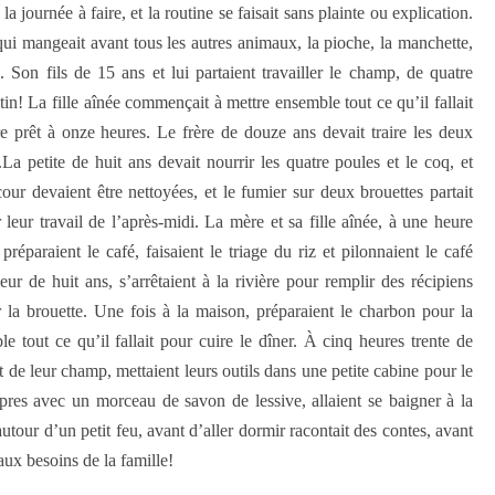
a journée à faire, et la routine se faisait sans plainte ou explication.
 qui mangeait avant tous les autres animaux, la pioche, la manchette,
l. Son fils de 15 ans et lui partaient travailler le champ, de quatre
in! La fille aînée commençait à mettre ensemble tout ce qu’il fallait
re prêt à onze heures. Le frère de douze ans devait traire les deux
.La petite de huit ans devait nourrir les quatre poules et le coq, et
cour devaient être nettoyées, et le fumier sur deux brouettes partait
 leur travail de l’après-midi. La mère et sa fille aînée, à une heure
 préparaient le café, faisaient le triage du riz et pilonnaient le café
ur de huit ans, s’arrêtaient à la rivière pour remplir des récipiens
 la brouette. Une fois à la maison, préparaient le charbon pour la
le tout ce qu’il fallait pour cuire le dîner. À cinq heures trente de
nt de leur champ, mettaient leurs outils dans une petite cabine pour le
pres avec un morceau de savon de lessive, allaient se baigner à la
 autour d’un petit feu, avant d’aller dormir racontait des contes, avant
aux besoins de la famille!