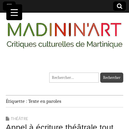
MADININ'ART
Rechercher :
Étiquette :
Texte en paroles
THÉÂTRE
Appel à écriture théâtrale tout