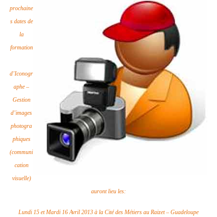
prochaine
s dates de
la
formation
d’Iconogr
aphe –
Gestion
d’images
photogra
phiques
(communi
cation
visuelle)
auront lieu les:
Lundi 15 et Mardi 16 Avril 2013 à la Cité des Métiers au Raizet – Guadeloupe