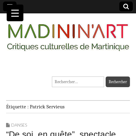
MADININ'ART
Rechercher :
Étiquette :
Patrick Servieus
DANSES
“De soi, en quête”, spectacle