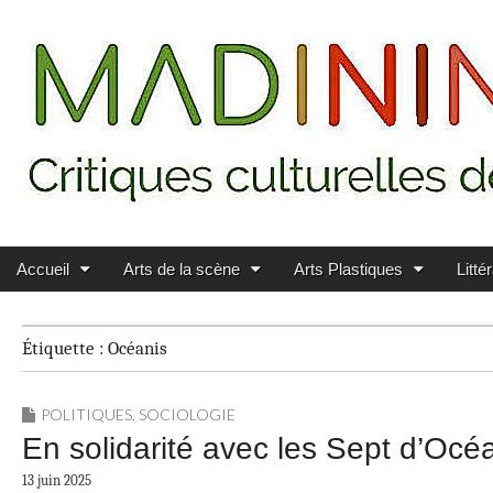
Main menu
Skip to content
MADININ'ART
Accueil
Arts de la scène
Arts Plastiques
Litté
Étiquette :
Océanis
POLITIQUES
,
SOCIOLOGIE
En solidarité avec les Sept d’Océ
13 juin 2025