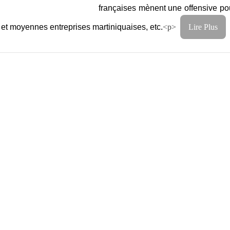
françaises mènent une offensive po
es et moyennes entreprises martiniquaises, etc.
<p>
Lire Plus