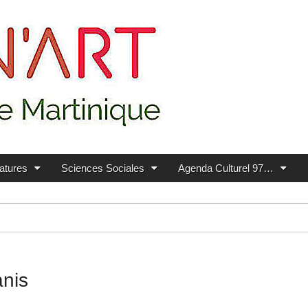
ratures
Sciences Sociales
Agenda Culturel 97…
anis