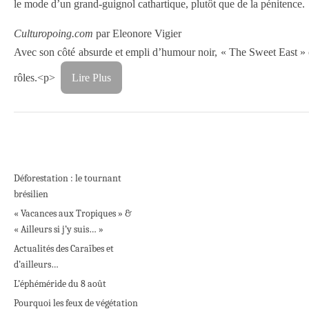
le mode d’un grand-guignol cathartique, plutôt que de la pénitence.
Culturopoing.com
par Eleonore Vigier
Avec son côté absurde et empli d’humour noir, « The Sweet East » c
rôles.<p>
Lire Plus
Déforestation : le tournant
brésilien
« Vacances aux Tropiques » &
« Ailleurs si j’y suis… »
Actualités des Caraïbes et
d’ailleurs…
L’éphéméride du 8 août
Pourquoi les feux de végétation