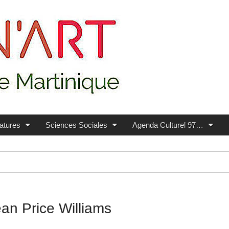
ratures
Sciences Sociales
Agenda Culturel 97…
an Price Williams