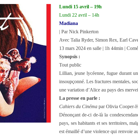
Lundi 15 avril – 19h
Lundi 22 avril – 14h
Madiana
| Par Nick Pinkerton
Avec Talia Ryder, Simon Rex, Earl Cav
13 mars 2024 en salle | 1h 44min | Com
Synopsis :
Tout public
Lillian, jeune lycéenne, fugue durant un
insoup­çon­né. Les frac­tures men­tales, s
une varia­tion d’Alice au pays des mervei
La presse en parle :
Cahiers du Cinéma
par Olivia Cooper-H
Dénonçant de-ci de-là la condescendanc
pays, ses habitants et ses territoires, m
est émaillé d’une violence qui renvoie aux 