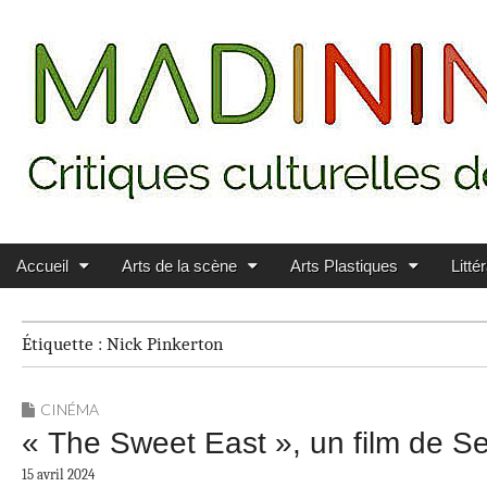
Main menu
Skip to content
MADININ'ART
Accueil
Arts de la scène
Arts Plastiques
Litté
Étiquette :
Nick Pinkerton
CINÉMA
« The Sweet East », un film de Se
15 avril 2024