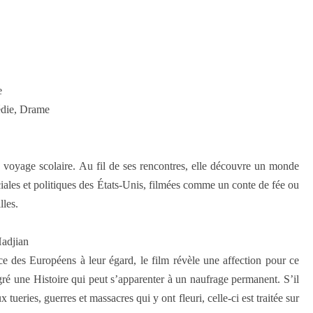
e
édie, Drame
 voyage sco­laire. Au fil de ses ren­contres, elle découvre un monde
ociales et poli­tiques des États-Unis, fil­mées comme un conte de fée ou
lles.
adjian
e des Européens à leur égard, le film révèle une affection pour ce
algré une Histoire qui peut s’apparenter à un naufrage permanent. S’il
tueries, guerres et massacres qui y ont fleuri, celle-ci est traitée sur