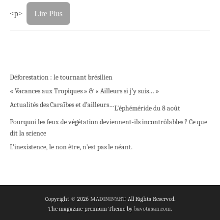
<p>
Lire Plus
Déforestation : le tournant brésilien
« Vacances aux Tropiques » & « Ailleurs si j’y suis… »
Actualités des Caraïbes et d’ailleurs…
L’éphéméride du 8 août
Pourquoi les feux de végétation deviennent-ils incontrôlables ? Ce que
dit la science
L’inexistence, le non être, n’est pas le néant.
Copyright © 2026
MADININ'ART
. All Rights Reserved.
The magazine-premium Theme by
bavotasan.com
.