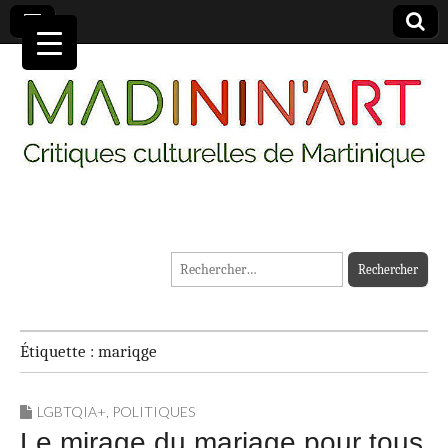
MADININ'ART
Rechercher :
Étiquette :
mariqge
LGBTQIA+
,
POLITIQUES
Le mirage du mariage pour tous