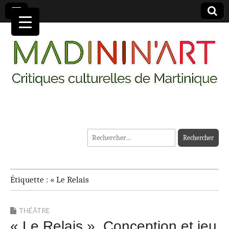
MADININ'ART
Rechercher :
Étiquette :
« Le Relais
THÉÂTRE
« Le Relais ». Conception et jeu