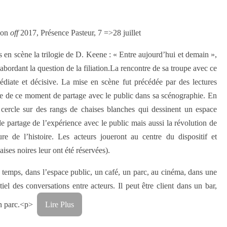
non
off
2017, Présence Pasteur, 7 =>28 juillet
 en scène la trilogie de D. Keene : « Entre aujourd’hui et demain »,
 abordant la question de la filiation.La rencontre de sa troupe avec ce
diate et décisive. La mise en scène fut précédée par des lectures
se de ce moment de partage avec le public dans sa scénographie. En
en cercle sur des rangs de chaises blanches qui dessinent un espace
le partage de l’expérience avec le public mais aussi la révolution de
re de l’histoire. Les acteurs joueront au centre du dispositif et
ises noires leur ont été réservées).
u temps, dans l’espace public, un café, un parc, au cinéma, dans une
iel des conversations entre acteurs. Il peut être client dans un bar,
un parc.<p>
Lire Plus