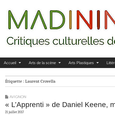
Main menu
Skip to content
MADININ'ART
Accueil
Arts de la scène
Arts Plastiques
Litté
Étiquette :
Laurent Crovella
AVIGNON
« L’Apprenti » de Daniel Keene, m
21 juillet 2017