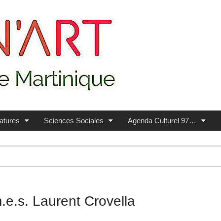
ratures
Sciences Sociales
Agenda Culturel 97…
.e.s. Laurent Crovella