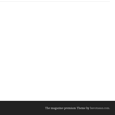
The magazine-premium Theme by
bavotasan.com
.