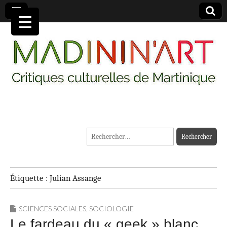
MADININ'ART
Rechercher :
Étiquette :
Julian Assange
SCIENCES SOCIALES
,
SOCIOLOGIE
Le fardeau du « geek » blanc