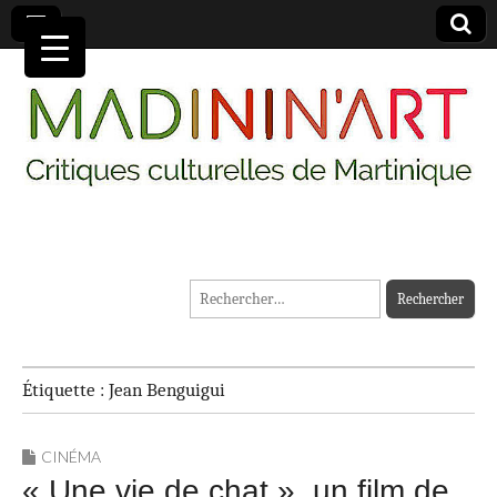
MADININ'ART
Rechercher :
Étiquette :
Jean Benguigui
CINÉMA
« Une vie de chat », un film de