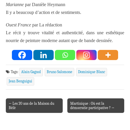
Marianne
par Danièle Heymann
Il y a beaucoup d’action et de sentiments.
Ouest France
par La rédaction
Le récit y trouve vitalité et authenticité, dans une esthétique
nourrie de peinture moderne autant que de bande dessinée.
Tags:
Alain Gagnol
Bruno Salomone
Dominique Blanc
Jean Benguigui
← Les 20 ans de la Maison du
Martinique : Où est la
Post navigation
Bèlè
démocratie participative ? →