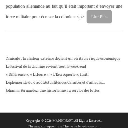
population allemande au fait qu’il était important d’envoyer une
force militaire pour écraser la colonie ».<p>
Lire Plus
Canicule : la chaleur extrême devient un véritable risque économique
Le festival de la dachine revient tout le week-end
« Différence », « L’Heure », « L’Escroquerie », Haïti
L’éphéméride du 6 août
Actualités des Caraïbes et d’ailleurs…
Johanna Fernandez, une historienne au service des luttes
Copyright © 2026
MADININ'ART
. All Rights Reserved.
The magazine-premium Theme by
bavotasan.com
.