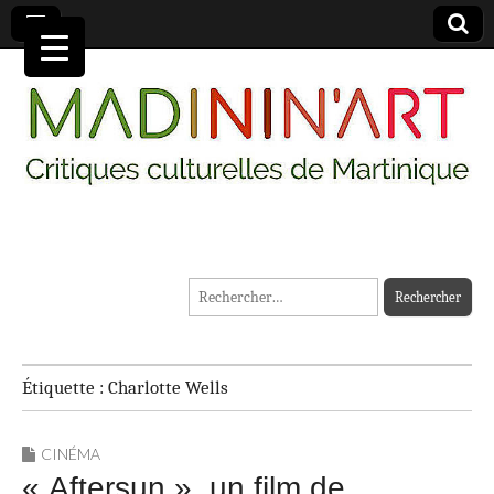
MADININ'ART
Rechercher :
Étiquette :
Charlotte Wells
CINÉMA
« Aftersun », un film de