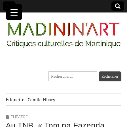
MADININ'ART
Rechercher :
Étiquette :
Camila Nhary
THÉÂTRE
Au TNB, « Tom na Fazenda