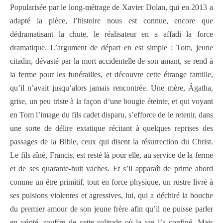
Popularisée par le long-métrage de Xavier Dolan, qui en 2013 a
adapté la pièce, l’histoire nous est connue, encore que
dédramatisant la chute, le réalisateur en a affadi la force
dramatique. L’argument de départ en est simple : Tom, jeune
citadin, dévasté par la mort accidentelle de son amant, se rend à
la ferme pour les funérailles, et découvre cette étrange famille,
qu’il n’avait jusqu’alors jamais rencontrée. Une mère,
Ágatha,
grise, un peu triste à la façon d’une bougie éteinte, et qui voyant
en Tom l’image du fils cadet disparu, s’efforce de le retenir, dans
une sorte de délire extatique récitant à quelques reprises des
passages de la Bible, ceux qui disent la résurrection du Christ.
Le fils aîné, Francis, est resté là pour elle, au service de la ferme
et de ses quarante-huit vaches. Et s’il apparaît de prime abord
comme un être primitif, tout en force physique, un rustre livré à
ses pulsions violentes et agressives, lui, qui a déchiré la bouche
du premier amour de son jeune frère afin qu’il ne puisse parler
en vérité, souffre de cette solitude où la vie l’a confiné. Mais