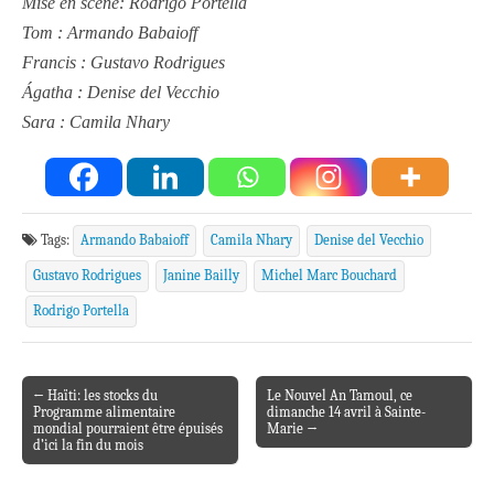
Mise en scène: Rodrigo Portella
Tom : Armando Babaioff
Francis : Gustavo Rodrigues
Ágatha : Denise del Vecchio
Sara : Camila Nhary
Tags:
Armando Babaioff
Camila Nhary
Denise del Vecchio
Gustavo Rodrigues
Janine Bailly
Michel Marc Bouchard
Rodrigo Portella
← Haïti: les stocks du
Le Nouvel An Tamoul, ce
Post navigation
Programme alimentaire
dimanche 14 avril à Sainte-
mondial pourraient être épuisés
Marie →
d’ici la fin du mois