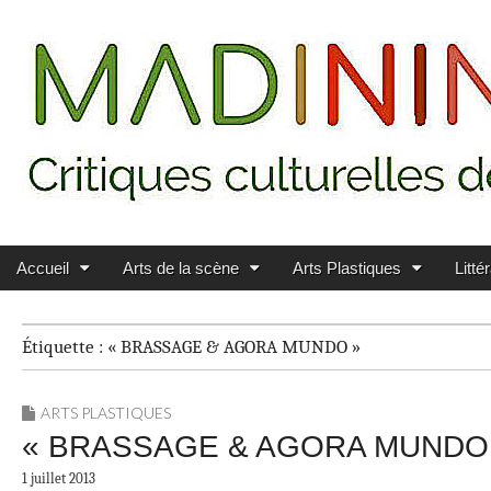
Main menu
Skip to content
MADININ'ART
Accueil
Arts de la scène
Arts Plastiques
Litté
Étiquette :
« BRASSAGE & AGORA MUNDO »
ARTS PLASTIQUES
« BRASSAGE & AGORA MUNDO » à l
1 juillet 2013