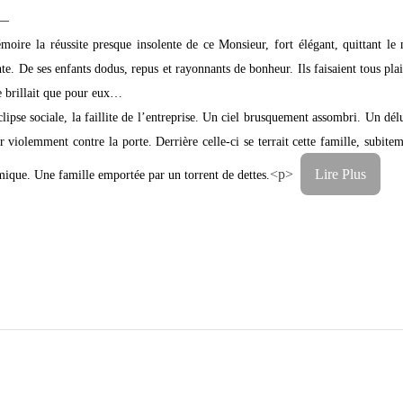
—
moire la réussite presque insolente de ce Monsieur, fort élégant, quittant l
te. De ses enfants dodus, repus et rayonnants de bonheur. Ils faisaient tous plaisi
e brillait que pour eux…
éclipse sociale, la faillite de l’entreprise. Un ciel brusquement assombri. Un dél
 violemment contre la porte. Derrière celle-ci se terrait cette famille, subite
<p>
Lire Plus
ique. Une famille emportée par un torrent de dettes.