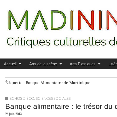
Main menu
Skip to content
MADININ'ART
Accueil
Arts de la scène
Arts Plastiques
Litté
Étiquette :
Banque Alimentaire de Martinique
ECHOS D'ÉCO
,
SCIENCES SOCIALES
Banque alimentaire : le trésor du
24 juin 2013