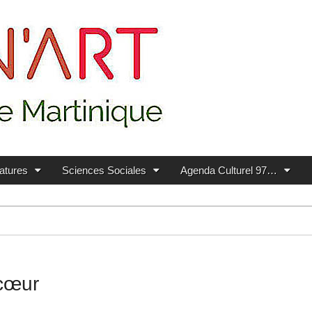
ratures
Sciences Sociales
Agenda Culturel 97…
 cœur