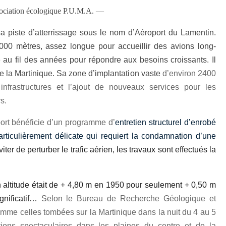
ssociation écologique P.U.M.A. —
sa piste d’atterrissage sous le nom d’Aéroport du Lamentin.
000 mètres, assez longue pour accueillir des avions long-
é au fil des années pour répondre aux besoins croissants. Il
de la Martinique. Sa zone d’implantation vaste
d’environ 2400
infrastructures et l’ajout de nouveaux services pour les
s.
ort bénéficie d’un programme d’
entretien structurel d’enrobé
articulièrement délicate qui requiert la condamnation d’une
viter de perturber le trafic aérien, les travaux sont effectués la
 altitude était de + 4,80 m en 1950 pour seulement + 0,50 m
nificatif…
Selon le Bureau de Recherche Géologique et
omme celles tombées sur la Martinique dans la nuit du 4 au 5
ons spectaculaires dans les plaines du centre et de la