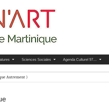
ratures
Sciences Sociales
Agenda Culturel 97…
que Autrement )
ue