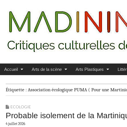
Main menu
Skip to content
MADININ'ART
Accueil
Arts de la scène
Arts Plastiques
Litté
Étiquette :
Association écologique PUMA ( Pour une Martini
ECOLOGIE
Probable isolement de la Martiniq
4 juillet 2026