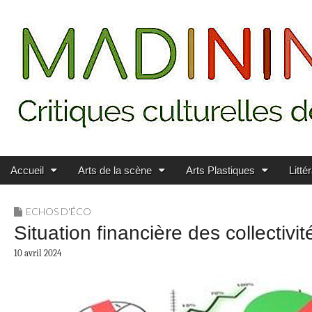
Main menu
Skip to content
MADININ'ART
Accueil
Arts de la scène
Arts Plastiques
Litté
ECHOS D'ÉCO
Situation financière des collectiv
10 avril 2024