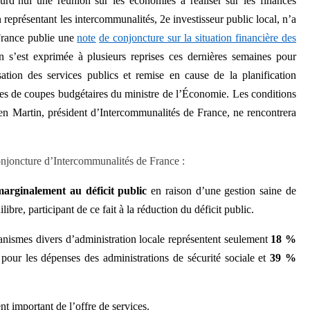
rd’hui une réunion sur les économies à réaliser sur les finances
n représentant les intercommunalités, 2e investisseur public local, n’a
France publie une
note
de conjoncture sur la situation financière des
n
s’est
exprimée à plusieurs reprises ces dernières semaines pour
sation des services publics et remise en cause de la planification
es de coupes budgétaires du ministre de l’Économie. Les conditions
ien Martin, président d’Intercommunalités de France, ne rencontrera
onjoncture d’Intercommunalités de France :
 marginalement au déficit public
en raison d’une
gestion saine de
libre, participant de ce fait à la réduction du déficit public.
anismes divers d’administration locale
représentent seulement
18 %
pour les dépenses des administrations de sécurité sociale et
39 %
t important de l’offre de services.