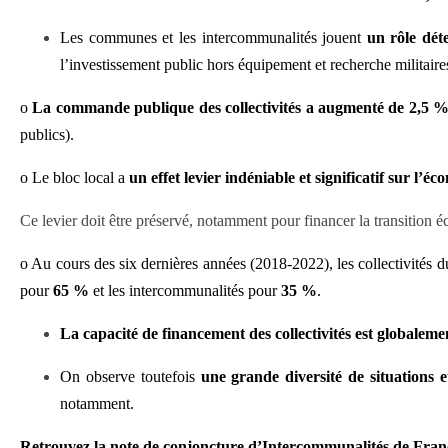
Les communes et les intercommunalités jouent
un rôle dét
l’investissement public hors équipement et recherche militaire
o
La commande publique des collectivités a augmenté de 2,5 
publics).
o
Le bloc local a
un effet levier indéniable et significatif sur l’éc
Ce levier doit être préservé, notamment pour financer la transition é
o
Au cours des six dernières années (2018-2022), les collectivités d
pour
65 %
et les intercommunalités pour
35 %
.
La capacité de financement des collectivités est globalem
On observe toutefois
une grande diversité de situations e
notamment.
Retrouvez la note de conjoncture d’Intercommunalités de Fran