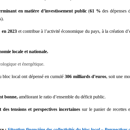
erminant en matière
d’investissement public
(
61 %
des dépenses d
s).
% en 2023
et contribue à
l’activité économique du pays, à la création d’
onomie locale et nationale.
cologique et énergétique.
u bloc local ont dépensé
en cumulé
306
milliards d’euros
, soit une m
ent bonne,
améliorant le ratio
d’ensemble du déficit public.
t des tensions et perspectives
incertaines
sur le panier de recettes 
ce :
Situation financière des
collectivités du bloc local – Perspectives