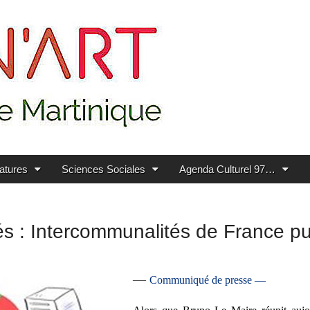
ratures
Sciences Sociales
Agenda Culturel 97…
ités : Intercommunalités de France p
—
Communiqué de presse —