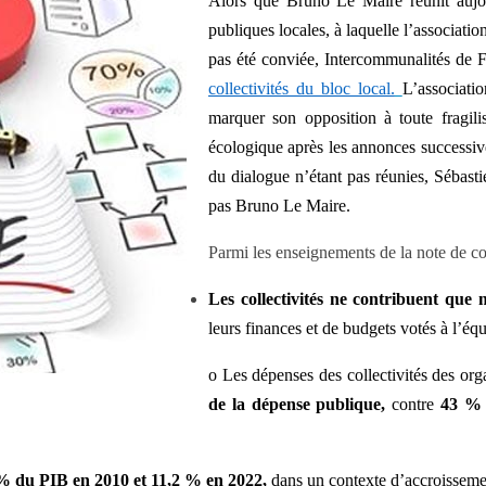
Alors que Bruno Le Maire réunit aujou
publiques locales, à laquelle l’associatio
pas été conviée, Intercommunalités de 
collectivités du bloc local.
L’associatio
marquer son opposition à toute fragili
écologique après les annonces successiv
du dialogue n’étant pas réunies, Sébast
pas Bruno Le Maire.
Parmi les enseignements de la note de c
Les collectivités ne contribuent que
leurs finances et de budgets votés à l’équi
o
Les dépenses des collectivités
des org
de la dépense publique,
contre
43 %
% du PIB en 2010 et
11,2 % en 2022,
dans un contexte d’accroissemen