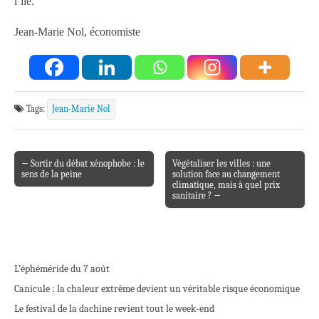
l’île.
Jean-Marie Nol, économiste
Tags:
Jean-Marie Nol
← Sortir du débat xénophobe : le
Végétaliser les villes : une
Post navigation
sens de la peine
solution face au changement
climatique, mais à quel prix
sanitaire ? →
L’éphéméride du 7 août
Canicule : la chaleur extrême devient un véritable risque économique
Le festival de la dachine revient tout le week-end