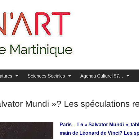
ratures
Sciences Sociales
Agenda Culturel 97…
alvator Mundi »? Les spéculations r
Paris – Le « Salvator Mundi », tab
main de Léonard de Vinci? Les sp