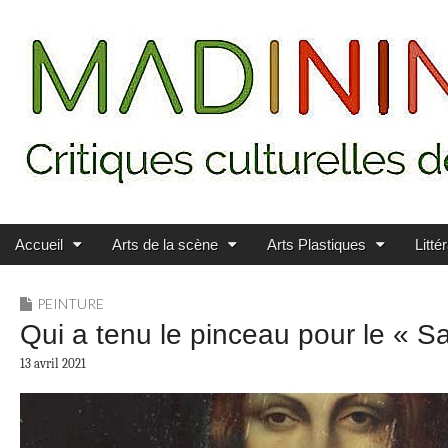
Main menu
Skip to content
MADININ'ART
Accueil
Arts de la scène
Arts Plastiques
Litté
PEINTURE
Qui a tenu le pinceau pour le « S
13 avril 2021