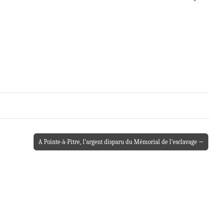
A Pointe-à-Pitre, l’argent disparu du Mémorial de l’esclavage →