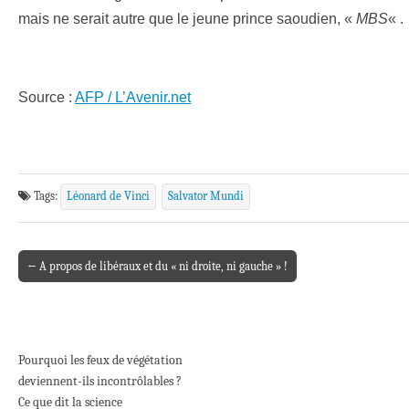
mais ne serait autre que le jeune prince saoudien, «
MBS
« .
Source :
AFP / L’Avenir.net
Tags:
Léonard de Vinci
Salvator Mundi
← A propos de libéraux et du « ni droite, ni gauche » !
Post navigation
Pourquoi les feux de végétation
deviennent-ils incontrôlables ?
Ce que dit la science