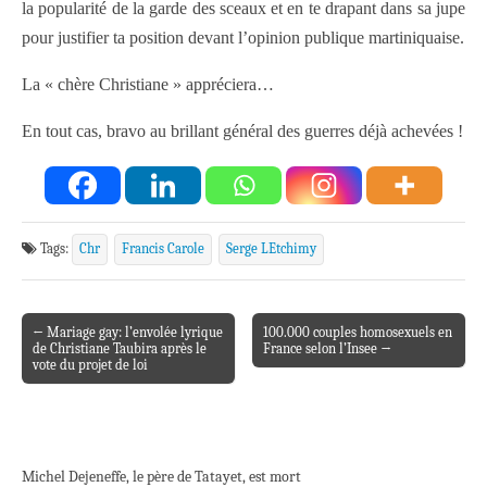
la popularité de la garde des sceaux et en te drapant dans sa jupe
pour justifier ta position devant l’opinion publique martiniquaise.
La « chère Christiane » appréciera…
En tout cas, bravo au brillant général des guerres déjà achevées !
Tags:
Chr
Francis Carole
Serge LEtchimy
← Mariage gay: l’envolée lyrique
100.000 couples homosexuels en
Post navigation
de Christiane Taubira après le
France selon l’Insee →
vote du projet de loi
Michel Dejeneffe, le père de Tatayet, est mort