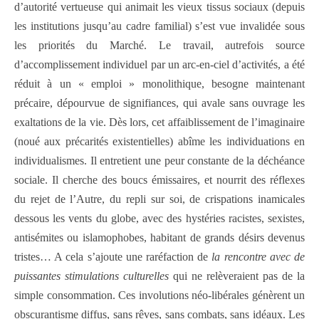
d’autorité vertueuse qui animait les vieux tissus sociaux (depuis
les institutions jusqu’au cadre familial) s’est vue invalidée sous
les priorités du Marché. Le travail, autrefois source
d’accomplissement individuel par un arc-en-ciel d’activités, a été
réduit à un « emploi » monolithique, besogne maintenant
précaire, dépourvue de signifiances, qui avale sans ouvrage les
exaltations de la vie. Dès lors, cet affaiblissement de l’imaginaire
(noué aux précarités existentielles) abîme les individuations en
individualismes. Il entretient une peur constante de la déchéance
sociale. Il cherche des boucs émissaires, et nourrit des réflexes
du rejet de l’Autre, du repli sur soi, de crispations inamicales
dessous les vents du globe, avec des hystéries racistes, sexistes,
antisémites ou islamophobes, habitant de grands désirs devenus
tristes… A cela s’ajoute une raréfaction de
la rencontre avec de
puissantes stimulations culturelles
qui ne relèveraient pas de la
simple consommation. Ces involutions néo-libérales génèrent un
obscurantisme diffus, sans rêves, sans combats, sans idéaux. Les