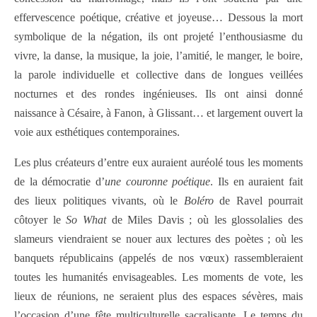
effervescence poétique, créative et joyeuse… Dessous la mort
symbolique de la négation, ils ont projeté l’enthousiasme du
vivre, la danse, la musique, la joie, l’amitié, le manger, le boire,
la parole individuelle et collective dans de longues veillées
nocturnes et des rondes ingénieuses. Ils ont ainsi donné
naissance à Césaire, à Fanon, à Glissant… et largement ouvert la
voie aux esthétiques contemporaines.
Les plus créateurs d’entre eux auraient auréolé tous les moments
de la démocratie d’
une couronne poétique
. Ils en auraient fait
des lieux politiques vivants, où le
Boléro
de Ravel pourrait
côtoyer le
So What
de Miles Davis ; où les glossolalies des
slameurs viendraient se nouer aux lectures des poètes ; où les
banquets républicains (appelés de nos vœux) rassembleraient
toutes les humanités envisageables. Les moments de vote, les
lieux de réunions, ne seraient plus des espaces sévères, mais
l’occasion d’une fête multiculturelle sacralisante. Le temps du