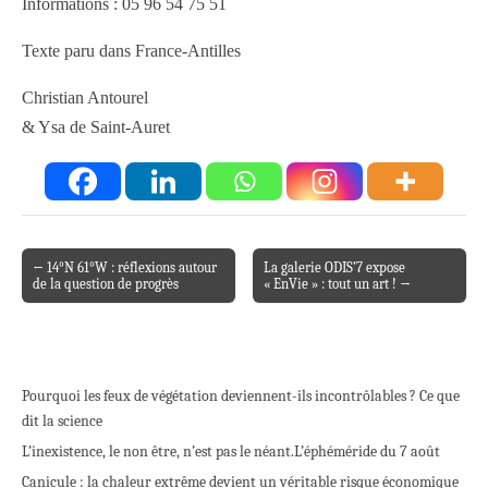
Informations : 05 96 54 75 51
Texte paru dans France-Antilles
Christian Antourel
& Ysa de Saint-Auret
← 14°N 61°W : réflexions autour
La galerie ODIS’7 expose
Post navigation
de la question de progrès
« EnVie » : tout un art ! →
Pourquoi les feux de végétation deviennent-ils incontrôlables ? Ce que
dit la science
L’inexistence, le non être, n’est pas le néant.
L’éphéméride du 7 août
Canicule : la chaleur extrême devient un véritable risque économique