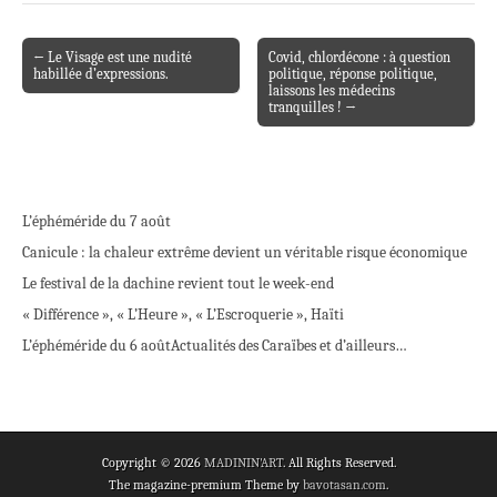
← Le Visage est une nudité
Covid, chlordécone : à question
Post navigation
habillée d’expressions.
politique, réponse politique,
laissons les médecins
tranquilles ! →
L’éphéméride du 7 août
Canicule : la chaleur extrême devient un véritable risque économique
Le festival de la dachine revient tout le week-end
« Différence », « L’Heure », « L’Escroquerie », Haïti
L’éphéméride du 6 août
Actualités des Caraïbes et d’ailleurs…
Copyright © 2026
MADININ'ART
. All Rights Reserved.
The magazine-premium Theme by
bavotasan.com
.