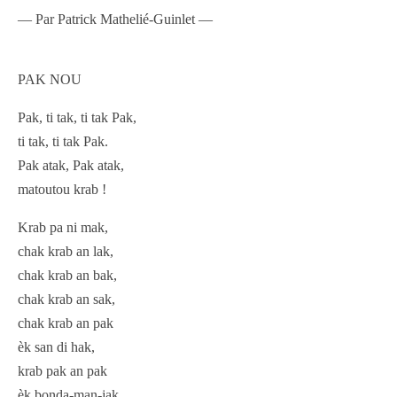
— Par Patrick Mathelié-Guinlet —
PAK NOU
Pak, ti tak, ti tak Pak,
ti tak, ti tak Pak.
Pak atak, Pak atak,
matoutou krab !
Krab pa ni mak,
chak krab an lak,
chak krab an bak,
chak krab an sak,
chak krab an pak
èk san di hak,
krab pak an pak
èk bonda-man-jak…