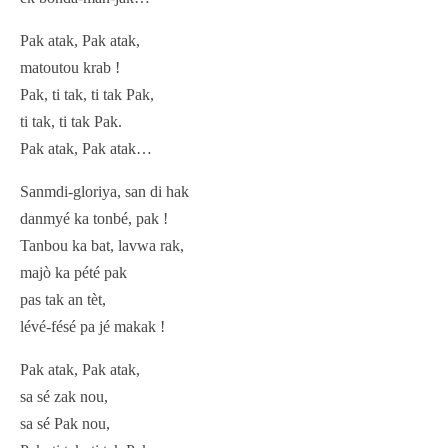
Pak atak, Pak atak,
matoutou krab !
Pak, ti tak, ti tak Pak,
ti tak, ti tak Pak.
Pak atak, Pak atak…
Sanmdi-gloriya, san di hak
danmyé ka tonbé, pak !
Tanbou ka bat, lavwa rak,
majò ka pété pak
pas tak an tèt,
lévé-fésé pa jé makak !
Pak atak, Pak atak,
sa sé zak nou,
sa sé Pak nou,