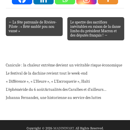
← La fête patronale de Rivière-
Le spectre des sacrifices
Post navigation
Pilote : « Rété sanblé pou nou
inévitables en raison de la danse
vansé »
limbo du président Macron et
des députés français ! →
Canicule : la chaleur extrême devient un véritable risque économique
Le festival de la dachine revient tout le week-end
« Différence », « L’Heure », « L’Escroquerie », Haïti
L’éphéméride du 6 août
Actualités des Caraïbes et d’ailleurs…
Johanna Fernandez, une historienne au service des luttes
Copyright © 2026
MADININ'ART
. All Rights Reserved.