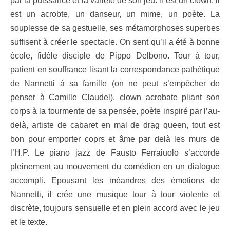
par la puissance et la variété de son jeu: il est un clown, il
est un acrobte, un danseur, un mime, un poète. La
souplesse de sa gestuelle, ses métamorphoses superbes
suffisent à créer le spectacle. On sent qu’il a été à bonne
école, fidèle disciple de Pippo Delbono. Tour à tour,
patient en souffrance lisant la correspondance pathétique
de Nannetti à sa famille (on ne peut s’empêcher de
penser à Camille Claudel), clown acrobate pliant son
corps à la tourmente de sa pensée, poète inspiré par l’au-
delà, artiste de cabaret en mal de drag queen, tout est
bon pour emporter coprs et âme par delà les murs de
l’H.P. Le piano jazz de Fausto Ferraiuolo s’accorde
pleinement au mouvement du comédien en un dialogue
accompli. Epousant les méandres des émotions de
Nannetti, il crée une musique tour à tour violente et
discrète, toujours sensuelle et en plein accord avec le jeu
et le texte.