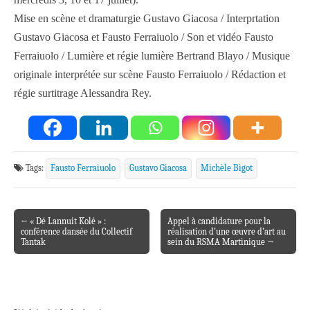
Mise en scène et dramaturgie Gustavo Giacosa / Interprtation
Gustavo Giacosa et Fausto Ferraiuolo / Son et vidéo Fausto
Ferraiuolo / Lumière et régie lumière Bertrand Blayo / Musique
originale interprétée sur scène Fausto Ferraiuolo / Rédaction et
régie surtitrage Alessandra Rey.
Tags:
Fausto Ferraiuolo
Gustavo Giacosa
Michèle Bigot
← « Dé Lannuit Kolé » :
Appel à candidature pour la
Post navigation
conférence dansée du Collectif
réalisation d’une œuvre d’art au
Tantak
sein du RSMA Martinique →